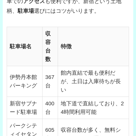
車での
アクセス
も便利ですが、新宿という土地
柄、
駐車場
選びにはコツがいります。
収
容
駐車場名
特徴
台
数
館内直結で最も便利だ
伊勢丹本館
367
が、土日は入庫待ちが長
パーキング
台
い
新宿サブナ
400
地下道で直結しており、2
ード駐車場
台
4時間利用可能
パークシテ
605
収容台数が多く、無料シ
ィイセタン