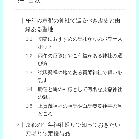
目次
午年の京都の神社で巡るべき歴史と由
緒ある聖地
初詣におすすめの馬ゆかりのパワース
ポット
丙午の厄除けやご利益がある神社の選
び方
絵馬発祥の地である貴船神社で願いを
託す
勝運と馬の神様として有名な藤森神社
の魅力
上賀茂神社の神馬や白馬奏覧神事の見
どころ
京都の午年神社巡りで知っておきたい
穴場と限定授与品