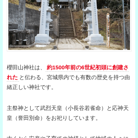
櫻田山神社は、
約1500年前の6世紀初頭に創建さ
れた
と伝わる、宮城県内でも有数の歴史を持つ由
緒正しい神社です。
主祭神として武烈天皇（小長谷若雀命）と応神天
皇（誉田別命）をお祀りしています。